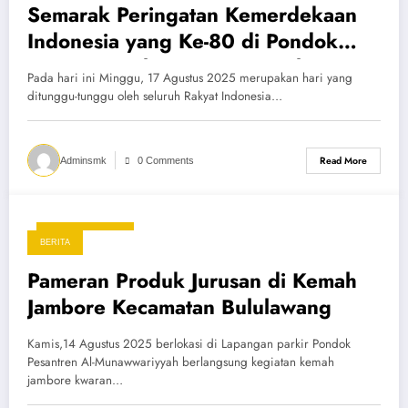
Semarak Peringatan Kemerdekaan
Indonesia yang Ke-80 di Pondok
Pesantren Al-Munawwariyyah
Pada hari ini Minggu, 17 Agustus 2025 merupakan hari yang
ditunggu-tunggu oleh seluruh Rakyat Indonesia…
Read More
Adminsmk
0 Comments
27 Agustus 2025
BERITA
Pameran Produk Jurusan di Kemah
Jambore Kecamatan Bululawang
Kamis,14 Agustus 2025 berlokasi di Lapangan parkir Pondok
Pesantren Al-Munawwariyyah berlangsung kegiatan kemah
jambore kwaran…