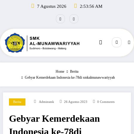
Skip
7 Agustus 2026
2:53:57 AM
to
content
Home
Berita
Gebyar Kemerdekaan Indonesia ke-78di smkalmunawwariyyah
Berita
Adminsmk
26 Agustus 2023
0 Comments
Gebyar Kemerdekaan
Indonesia ke-78di