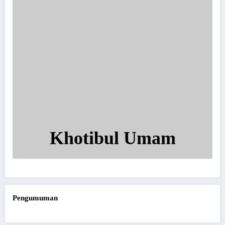
Khotibul Umam
Pengumuman