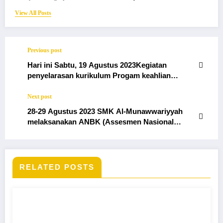
View All Posts
Previous post
Hari ini Sabtu, 19 Agustus 2023Kegiatan
penyelarasan kurikulum Progam keahlian
Assisten Keperawatan bersama Rs. Mitra
Delima
Next post
28-29 Agustus 2023 SMK Al-Munawwariyyah
melaksanakan ANBK (Assesmen Nasional
Berbasis Komputer) yang di ikuti siswa
berjumlah 45
RELATED POSTS