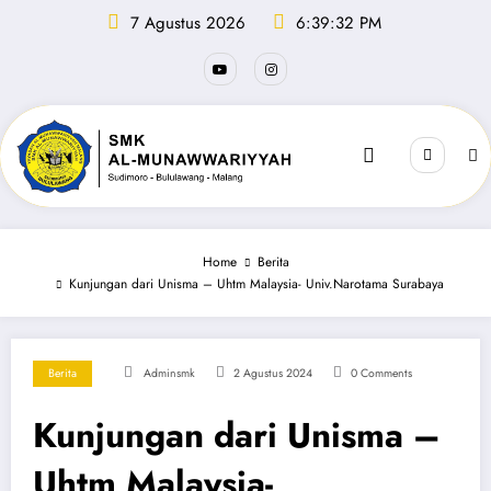
Skip
7 Agustus 2026
6:39:33 PM
to
content
Home
Berita
Kunjungan dari Unisma – Uhtm Malaysia- Univ.Narotama Surabaya
Berita
Adminsmk
2 Agustus 2024
0 Comments
Kunjungan dari Unisma –
Uhtm Malaysia-